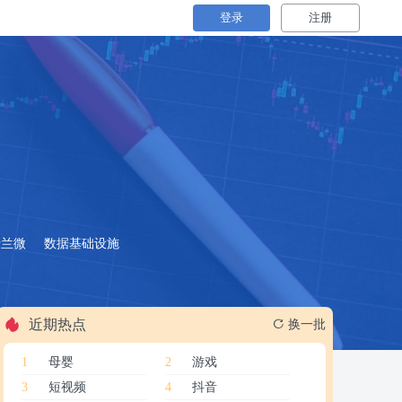
登录
注册
士兰微
数据基础设施
近期热点
换一批
1
母婴
2
游戏
3
短视频
4
抖音