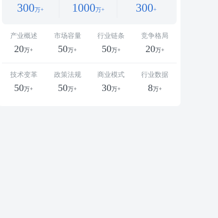
300
1000
300
万+
万+
+
产业概述
市场容量
行业链条
竞争格局
20
50
50
20
万+
万+
万+
万+
技术变革
政策法规
商业模式
行业数据
50
50
30
8
万+
万+
万+
万+