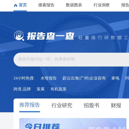
首页
搜索报告
数据图表
行业洞察
报
24小时热搜:
水母报告
蔚云出海(广州)企业咨询
家电
跨境 品牌
策展
有机蔬菜
推荐报告
行业研究
招股书
财报