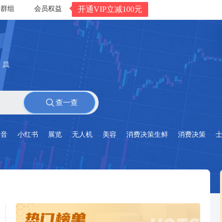
告群组
会员权益
开通VIP立减100元
查一查
抖音
小红书
展览
无人机
美容
消费决策生鲜
消费决策