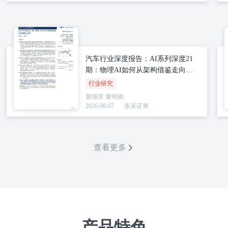
汽车行业深度报告：AI系列深度21
期：物理AI如何从架构借鉴走向模
型迁移？
行业研究
黄细里
童明祺
2026-08-07
东吴证券
查看更多
产品特色