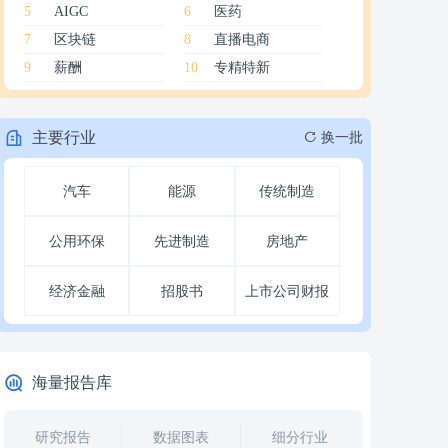
5
AIGC
6
医药
7
区块链
8
直播电商
9
薪酬
10
专精特新
主要行业
换一批
汽车
能源
传统制造
公用环保
先进制造
房地产
经济金融
招股书
上市公司财报
海量报告库
研究报告
数据图表
细分行业