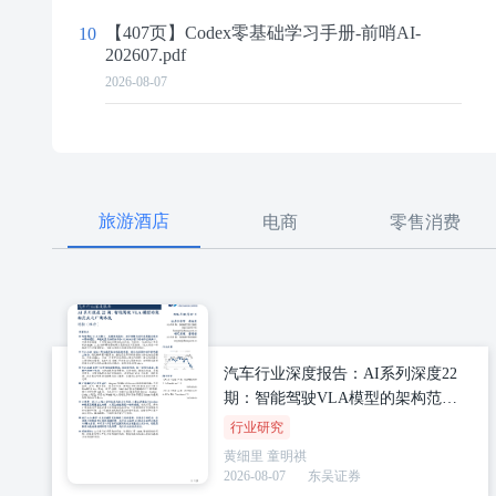
【407页】Codex零基础学习手册-前哨AI-
10
202607.pdf
2026-08-07
旅游酒店
电商
零售消费
汽车行业深度报告：AI系列深度22
期：智能驾驶VLA模型的架构范式
与厂商路线
行业研究
黄细里
童明祺
2026-08-07
东吴证券