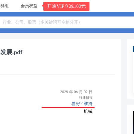
告群组
会员权益
开通VIP立减100元
展.pdf