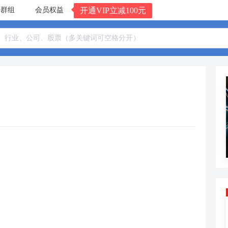
告群组
会员权益
开通VIP立减100元