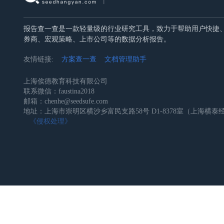
报告查一查是一款轻量级的行业研究工具，致力于帮助用户快捷
券商、宏观策略、上市公司等的数据分析报告。
友情链接:
方案查一查
文档管理助手
上海俟德教育科技有限公司
联系微信：faustina2018
邮箱：chenhe@seedsufe.com
地址：上海市崇明区横沙乡富民支路58号 D1-8378室（上海横
《侵权处理》